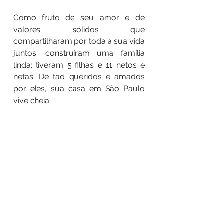
Como fruto de seu amor e de
valores sólidos que
compartilharam por toda a sua vida
juntos, construíram uma família
linda: tiveram 5 filhas e 11 netos e
netas. De tão queridos e amados
por eles, sua casa em São Paulo
vive cheia.
O livro Família Paciléo: Heloísa &
Nicola conta a trajetória do casal
para que as atuais e as futuras
gerações da família conheçam
suas origens e entendam mais
sobre o seu jeito de ser. Afinal,
muito do que somos devemos à
genética, às influências, aos valores
e aos exemplos que recebemos de