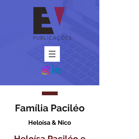
Família Paciléo
Heloísa & Nico
Heloísa Paciléo e