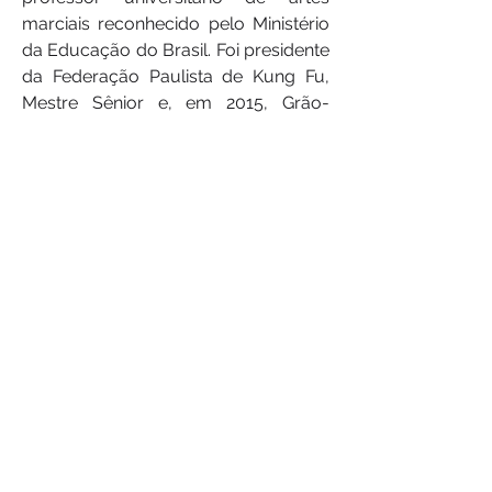
marciais reconhecido pelo Ministério
da Educação do Brasil. Foi presidente
da Federação Paulista de Kung Fu,
Mestre Sênior e, em 2015, Grão-
Mestre pela International Moy Yat
Ving Tsun Federation.
Em 2024, fundou o Moy Yat Ving Tsun
Safeguard Group, com sede global
estabelecida em Abu Dhabi em 2025.
Ao longo de mais de quatro décadas,
desenvolveu uma compreensão rara
do Ving Tsun como sistema capaz de
formar seres humanos aptos a ler
situações, sustentar critério e agir
com clareza em um mundo em
permanente mutação. Seu trabalho
dialoga com educação, saúde,